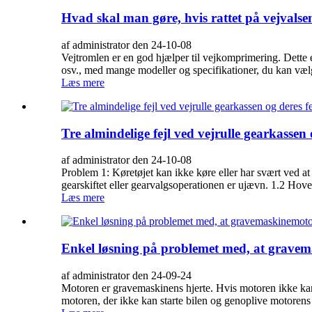
Hvad skal man gøre, hvis rattet på vejvalsen
af administrator den 24-10-08
Vejtromlen er en god hjælper til vejkomprimering. Dette er 
osv., med mange modeller og specifikationer, du kan vælg
Læs mere
Tre almindelige fejl ved vejrulle gearkassen
af administrator den 24-10-08
Problem 1: Køretøjet kan ikke køre eller har svært ved at s
gearskiftet eller gearvalgsoperationen er ujævn. 1.2 Hoved
Læs mere
Enkel løsning på problemet med, at gravem
af administrator den 24-09-24
Motoren er gravemaskinens hjerte. Hvis motoren ikke kan 
motoren, der ikke kan starte bilen og genoplive motorens kr