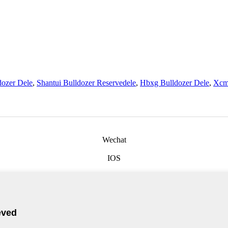
dozer Dele
,
Shantui Bulldozer Reservedele
,
Hbxg Bulldozer Dele
,
Xcm
Wechat
IOS