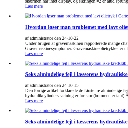
skærmen har intet display, og sikringen #2 er altid sprun
Læs mere
Hvordan løser man problemet med lavt olie
af administrator den 24-10-22
Under brugen af ​​gravemaskinen rapporterede mange chauf
Gravemaskinesymptomer: Gravemaskineolietrykket er utilst
Læs mere
Seks almindelige fejl i læsserens hydraulisk
af administrator den 24-10-15
Den forrige artikel forklarede de første tre almindelige f
hydraulikcylinders sætning er for stor (bommen er tabt) Å
Læs mere
Seks almindelige fejl i læsserens hydraulisk