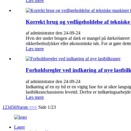
Læs mere
Korrekt brug og vedligeholdelse af tekniske
af administrator den 24-09-24
Hvis der under brugen af ​​dæk er mangel på dækrelateret
sikkerhedsulykker eller økonomiske tab. For at gøre dette 
Læs mere
Forholdsregler ved indkøring af nye lastbil
af administrator den 24-09-24
Indkøring af en ny bil er en vigtig fase for at sikre langs
lastbilkranchassisens levetid. Derfor er indkøringsarbejdet
Læs mere
1
2
3
4
5
6
Næste >
>>
Side 1/23
Lager