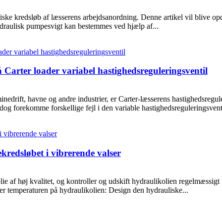
auliske kredsløb af læsserens arbejdsanordning. Denne artikel vil blive op
raulisk pumpesvigt kan bestemmes ved hjælp af...
å Carter loader variabel hastighedsreguleringsventil
inedrift, havne og andre industrier, er Carter-læsserens hastighedsregu
og forekomme forskellige fejl i den variable hastighedsreguleringsventi
kredsløbet i vibrerende valser
olie af høj kvalitet, og kontroller og udskift hydraulikolien regelmæssigt
ler temperaturen på hydraulikolien: Design den hydrauliske...