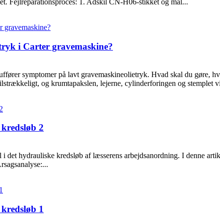
get. Fejlreparationsproces: 1. Adskil CN-H06-stikket og mål...
tryk i Carter gravemaskine?
fører symptomer på lavt gravemaskineolietryk. Hvad skal du gøre, hvis
rækkeligt, og krumtapakslen, lejerne, cylinderforingen og stemplet vil
e kredsløb 2
ejl i det hydrauliske kredsløb af læsserens arbejdsanordning. I denne arti
rsagsanalyse:...
e kredsløb 1