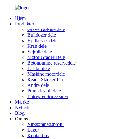
Hjem
Produkter
Gravemaskine dele
Bulldozer dele
Hjullæsser dele
Kran dele
Vejrulle dele
Motor Grader Dele
Betonpumpe reservedele
Lastbil dele
Maskine motordele
Reach Stacker Parts
Andre dele
Pump lastbil dele
Entreprenørmaskiner
Mærke
Nyheder
Blog
Om os
Virksomhedsprofil
Lager
Kontakt os