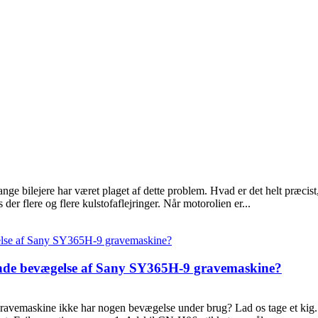
e bilejere har været plaget af dette problem. Hvad er det helt præcist,
r flere og flere kulstofaflejringer. Når motorolien er...
nde bevægelse af Sany SY365H-9 gravemaskine?
avemaskine ikke har nogen bevægelse under brug? Lad os tage et ki