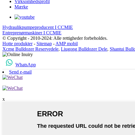
Virksomhedsprofil
Mærke
Hydraulikpumpeproducent I CCMIE
Entreprenørmaskiner I CCMIE
© Copyright - 2010-2024: Alle rettigheder forbeholdes.
Hotte produkter
-
Sitemap
-
AMP mobil
Xcmg Bulldozer Reservedele
,
Liugong Bulldozer Dele
,
Shantui Bull
WhatsApp
Send e-mail
x