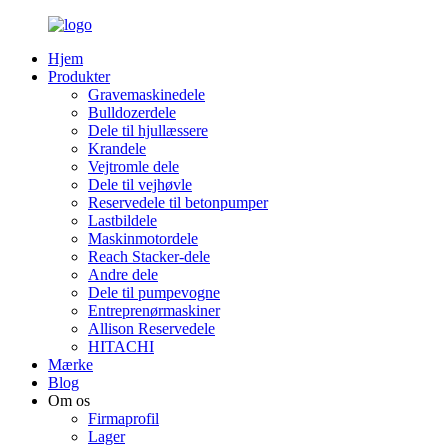
Hjem
Produkter
Gravemaskinedele
Bulldozerdele
Dele til hjullæssere
Krandele
Vejtromle dele
Dele til vejhøvle
Reservedele til betonpumper
Lastbildele
Maskinmotordele
Reach Stacker-dele
Andre dele
Dele til pumpevogne
Entreprenørmaskiner
Allison Reservedele
HITACHI
Mærke
Blog
Om os
Firmaprofil
Lager