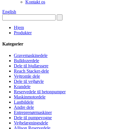
Kontakt os
English
Hjem
Produkter
Kategorier
Gravemaskinedele
Bulldozerdele
Dele til hjullæssere
Reach Stacker-dele
Vejtromle dele
Dele til vejhøvle
Krandele
Reservedele til betonpumper
Maskinmotordele
Lastbildele
Andre dele
Entreprenørmaskiner
Dele til pumpevogne
Vejbelægningsdele
Allison Reservedele