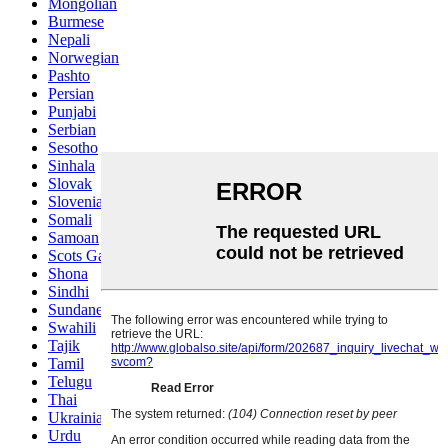
Mongolian
Burmese
Nepali
Norwegian
Pashto
Persian
Punjabi
Serbian
Sesotho
Sinhala
Slovak
Slovenian
Somali
Samoan
Scots Gaelic
Shona
Sindhi
Sundanese
Swahili
Tajik
Tamil
Telugu
Thai
Ukrainian
Urdu