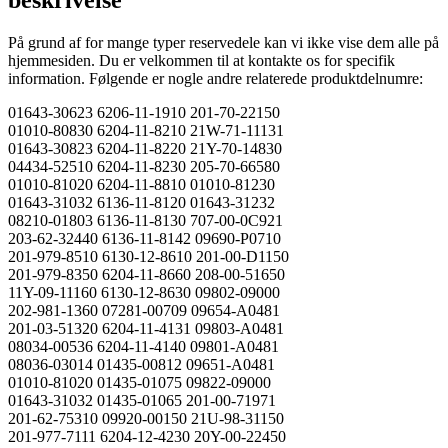
På grund af for mange typer reservedele kan vi ikke vise dem alle på
hjemmesiden. Du er velkommen til at kontakte os for specifik
information. Følgende er nogle andre relaterede produktdelnumre:
01643-30623 6206-11-1910 201-70-22150
01010-80830 6204-11-8210 21W-71-11131
01643-30823 6204-11-8220 21Y-70-14830
04434-52510 6204-11-8230 205-70-66580
01010-81020 6204-11-8810 01010-81230
01643-31032 6136-11-8120 01643-31232
08210-01803 6136-11-8130 707-00-0C921
203-62-32440 6136-11-8142 09690-P0710
201-979-8510 6130-12-8610 201-00-D1150
201-979-8350 6204-11-8660 208-00-51650
11Y-09-11160 6130-12-8630 09802-09000
202-981-1360 07281-00709 09654-A0481
201-03-51320 6204-11-4131 09803-A0481
08034-00536 6204-11-4140 09801-A0481
08036-03014 01435-00812 09651-A0481
01010-81020 01435-01075 09822-09000
01643-31032 01435-01065 201-00-71971
201-62-75310 09920-00150 21U-98-31150
201-977-7111 6204-12-4230 20Y-00-22450