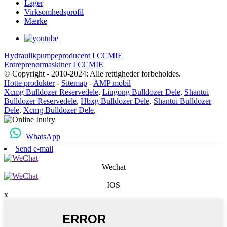
Lager
Virksomhedsprofil
Mærke
Hydraulikpumpeproducent I CCMIE
Entreprenørmaskiner I CCMIE
© Copyright - 2010-2024: Alle rettigheder forbeholdes.
Hotte produkter
-
Sitemap
-
AMP mobil
Xcmg Bulldozer Reservedele
,
Liugong Bulldozer Dele
,
Shantui
Bulldozer Reservedele
,
Hbxg Bulldozer Dele
,
Shantui Bulldozer
Dele
,
Xcmg Bulldozer Dele
,
WhatsApp
Send e-mail
Wechat
IOS
x