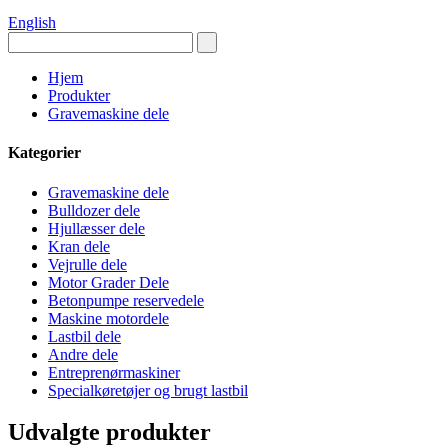
English
Hjem
Produkter
Gravemaskine dele
Kategorier
Gravemaskine dele
Bulldozer dele
Hjullæsser dele
Kran dele
Vejrulle dele
Motor Grader Dele
Betonpumpe reservedele
Maskine motordele
Lastbil dele
Andre dele
Entreprenørmaskiner
Specialkøretøjer og brugt lastbil
Udvalgte produkter