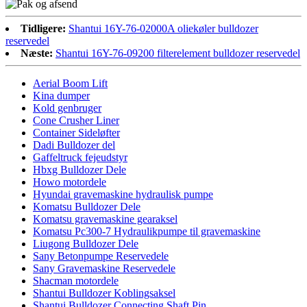
Tidligere:
Shantui 16Y-76-02000A oliekøler bulldozer
reservedel
Næste:
Shantui 16Y-76-09200 filterelement bulldozer reservedel
Aerial Boom Lift
Kina dumper
Kold genbruger
Cone Crusher Liner
Container Sideløfter
Dadi Bulldozer del
Gaffeltruck fejeudstyr
Hbxg Bulldozer Dele
Howo motordele
Hyundai gravemaskine hydraulisk pumpe
Komatsu Bulldozer Dele
Komatsu gravemaskine gearaksel
Komatsu Pc300-7 Hydraulikpumpe til gravemaskine
Liugong Bulldozer Dele
Sany Betonpumpe Reservedele
Sany Gravemaskine Reservedele
Shacman motordele
Shantui Bulldozer Koblingsaksel
Shantui Bulldozer Connecting Shaft Pin