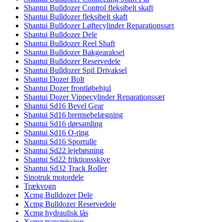
Shantui Bulldozer Control fleksibelt skaft
Shantui Bulldozer fleksibelt skaft
Shantui Bulldozer Løftecylinder Reparationssæt
Shantui Bulldozer Dele
Shantui Bulldozer Reel Shaft
Shantui Bulldozer Bakgearaksel
Shantui Bulldozer Reservedele
Shantui Bulldozer Spil Drivaksel
Shantui Dozer Bolt
Shantui Dozer frontløbehjul
Shantui Dozer Vippecylinder Reparationssæt
Shantui Sd16 Bevel Gear
Shantui Sd16 bremsebelægning
Shantui Sd16 dørsamling
Shantui Sd16 O-ring
Shantui Sd16 Sporrulle
Shantui Sd22 lejebøsning
Shantui Sd22 friktionsskive
Shantui Sd32 Track Roller
Sinotruk motordele
Trækvogn
Xcmg Bulldozer Dele
Xcmg Bulldozer Reservedele
Xcmg hydraulisk lås
Xcmg transmission