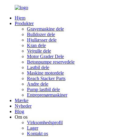
Hjem
Produkter
Gravemaskine dele
Bulldozer dele
Hjullæsser dele
Kran dele
Vejrulle dele
Motor Grader Dele
Betonpumpe reservedele
Lastbil dele
Maskine motordele
Reach Stacker Parts
Andre dele
Pump lastbil dele
Entreprenørmaskiner
Mærke
Nyheder
Blog
Om os
Virksomhedsprofil
Lager
Kontakt os