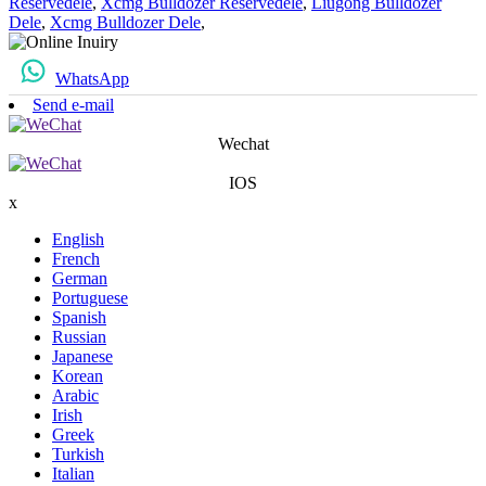
Reservedele
,
Xcmg Bulldozer Reservedele
,
Liugong Bulldozer
Dele
,
Xcmg Bulldozer Dele
,
WhatsApp
Send e-mail
Wechat
IOS
x
English
French
German
Portuguese
Spanish
Russian
Japanese
Korean
Arabic
Irish
Greek
Turkish
Italian