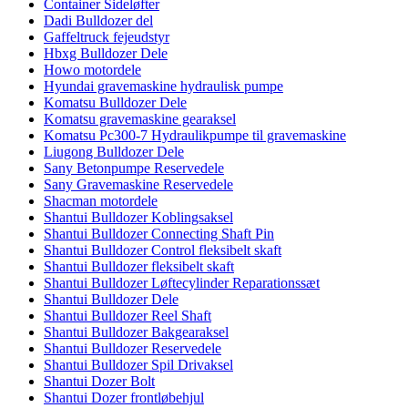
Container Sideløfter
Dadi Bulldozer del
Gaffeltruck fejeudstyr
Hbxg Bulldozer Dele
Howo motordele
Hyundai gravemaskine hydraulisk pumpe
Komatsu Bulldozer Dele
Komatsu gravemaskine gearaksel
Komatsu Pc300-7 Hydraulikpumpe til gravemaskine
Liugong Bulldozer Dele
Sany Betonpumpe Reservedele
Sany Gravemaskine Reservedele
Shacman motordele
Shantui Bulldozer Koblingsaksel
Shantui Bulldozer Connecting Shaft Pin
Shantui Bulldozer Control fleksibelt skaft
Shantui Bulldozer fleksibelt skaft
Shantui Bulldozer Løftecylinder Reparationssæt
Shantui Bulldozer Dele
Shantui Bulldozer Reel Shaft
Shantui Bulldozer Bakgearaksel
Shantui Bulldozer Reservedele
Shantui Bulldozer Spil Drivaksel
Shantui Dozer Bolt
Shantui Dozer frontløbehjul