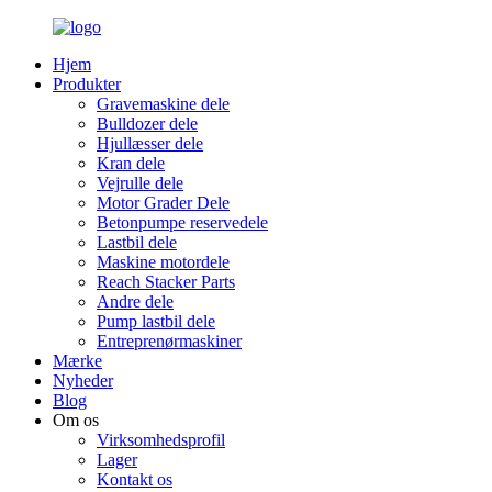
Hjem
Produkter
Gravemaskine dele
Bulldozer dele
Hjullæsser dele
Kran dele
Vejrulle dele
Motor Grader Dele
Betonpumpe reservedele
Lastbil dele
Maskine motordele
Reach Stacker Parts
Andre dele
Pump lastbil dele
Entreprenørmaskiner
Mærke
Nyheder
Blog
Om os
Virksomhedsprofil
Lager
Kontakt os