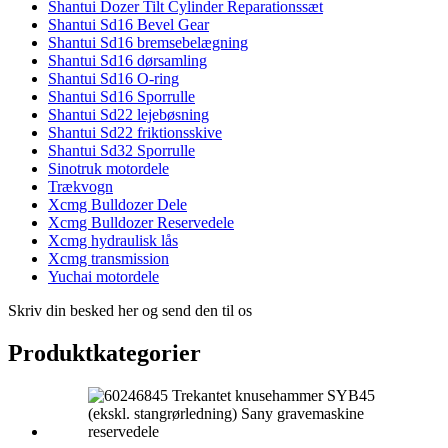
Shantui Dozer Tilt Cylinder Reparationssæt
Shantui Sd16 Bevel Gear
Shantui Sd16 bremsebelægning
Shantui Sd16 dørsamling
Shantui Sd16 O-ring
Shantui Sd16 Sporrulle
Shantui Sd22 lejebøsning
Shantui Sd22 friktionsskive
Shantui Sd32 Sporrulle
Sinotruk motordele
Trækvogn
Xcmg Bulldozer Dele
Xcmg Bulldozer Reservedele
Xcmg hydraulisk lås
Xcmg transmission
Yuchai motordele
Skriv din besked her og send den til os
Produktkategorier