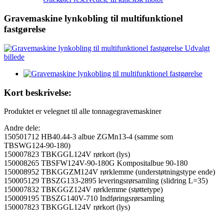
Gravemaskine lynkobling til multifunktionel
fastgørelse
Kort beskrivelse:
Produktet er velegnet til alle tonnagegravemaskiner
Andre dele:
150501712 HB40.44-3 albue ZGMn13-4 (samme som
TBSWG124-90-180)
150007823 TBKGGL124V rørkort (lys)
150008265 TBSFW124V-90-180G Kompositalbue 90-180
150008952 TBKGGZM124V rørklemme (understøtningstype ende)
150005129 TBSZG133-2895 leveringsrørsamling (slidring L=35)
150007832 TBKGGZ124V rørklemme (støttetype)
150009195 TBSZG140V-710 Indføringsrørsamling
150007823 TBKGGL124V rørkort (lys)