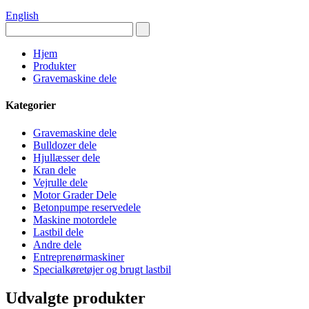
English
Hjem
Produkter
Gravemaskine dele
Kategorier
Gravemaskine dele
Bulldozer dele
Hjullæsser dele
Kran dele
Vejrulle dele
Motor Grader Dele
Betonpumpe reservedele
Maskine motordele
Lastbil dele
Andre dele
Entreprenørmaskiner
Specialkøretøjer og brugt lastbil
Udvalgte produkter