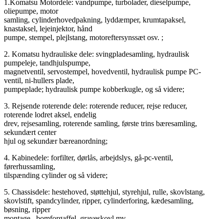
1.Komatsu Motordele: vandpumpe, turbolader, dieselpumpe,
oliepumpe, motor
samling, cylinderhovedpakning, lyddæmper, krumtapaksel,
knastaksel, lejeinjektor, hånd
pumpe, stempel, plejlstang, motoreftersynssæt osv. ;
2. Komatsu hydrauliske dele: svingpladesamling, hydraulisk
pumpeleje, tandhjulspumpe,
magnetventil, servostempel, hovedventil, hydraulisk pumpe PC-
ventil, ni-hullers plade,
pumpeplade; hydraulisk pumpe kobberkugle, og så videre;
3. Rejsende roterende dele: roterende reducer, rejse reducer,
roterende lodret aksel, endelig
drev, rejsesamling, roterende samling, første trins bæresamling,
sekundært center
hjul og sekundær bæreanordning;
4. Kabinedele: forfilter, dørlås, arbejdslys, gå-pc-ventil,
førerhussamling,
tilspænding cylinder og så videre;
5. Chassisdele: hestehoved, støttehjul, styrehjul, rulle, skovlstang,
skovlstift, spandcylinder, ripper, cylinderforing, kædesamling,
bøsning, ripper
montage , bomforgaffel, graveskovl mv.