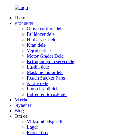
Hjem
Produkter
Gravemaskine dele
Bulldozer dele
Hjullæsser dele
Kran dele
Vejrulle dele
Motor Grader Dele
Betonpumpe reservedele
Lastbil dele
Maskine motordele
Reach Stacker Parts
Andre dele
Pump lastbil dele
Entreprenørmaskiner
Mærke
Nyheder
Blog
Om os
Virksomhedsprofil
Lager
Kontakt os