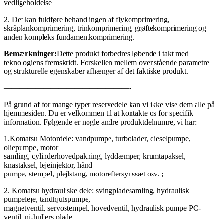
vedligeholdelse
2. Det kan fuldføre behandlingen af ​​flykomprimering,
skråplankomprimering, trinkomprimering, grøftekomprimering og
anden kompleks fundamentkomprimering.
Bemærkninger:
Dette produkt forbedres løbende i takt med
teknologiens fremskridt. Forskellen mellem ovenstående parametre
og strukturelle egenskaber afhænger af det faktiske produkt.
————————————————-
På grund af for mange typer reservedele kan vi ikke vise dem alle på
hjemmesiden. Du er velkommen til at kontakte os for specifik
information. Følgende er nogle andre produktdelnumre, vi har:
1.Komatsu Motordele: vandpumpe, turbolader, dieselpumpe,
oliepumpe, motor
samling, cylinderhovedpakning, lyddæmper, krumtapaksel,
knastaksel, lejeinjektor, hånd
pumpe, stempel, plejlstang, motoreftersynssæt osv. ;
2. Komatsu hydrauliske dele: svingpladesamling, hydraulisk
pumpeleje, tandhjulspumpe,
magnetventil, servostempel, hovedventil, hydraulisk pumpe PC-
ventil, ni-hullers plade,