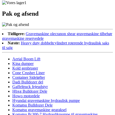
Pak og afsend
Tidligere:
Gravemaskine olecranon shear gravemaskine tilbehør
gravemaskine reservedele
Næste:
Heavy duty dobbeltcylindret roterende hydraulisk saks
til salg
Aerial Boom Lift
Kina dumper
Kold genbruger
Cone Crusher Liner
Container Sideløfter
Dadi Bulldozer del
Gaffeltruck fejeudstyr
Hbxg Bulldozer Dele
Howo motordele
Hyundai gravemaskine hydraulisk pumpe
Komatsu Bulldozer Dele
Komatsu gravemaskine gearaksel
Komatsu Pc300-7 Hydraulikpumpe til gravemaskine