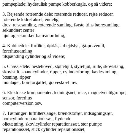
pumpeplade; hydraulisk pumpe kobberkugle, og så videre;
3. Rejsende roterende dele: roterende reducer, rejse reducer,
roterende lodret aksel, endelig
drev, rejsesamling, roterende samling, første trins bæresamling,
sekundært center
hjul og sekundær bæreanordning;
4. Kabinedele: forfilter, dørlås, arbejdslys, gå-pc-ventil,
førerhussamling,
tilspænding cylinder og så videre;
5. Chassisdele: hestehoved, støttehjul, styrehjul, rulle, skovlstang,
skovlstift, spandcylinder, ripper, cylinderforing, kædesamling,
bøsning, ripper
montage , bomforgaffel, graveskovl mv.
6. Elektriske komponenter: ledningsnet, relæ, magnetventilgruppe,
sensor, førerhus
computerversion osv.
7. Tætninger: luftfilterslange, brændstofrør, indsugningsrør,
bomcylinderreparationssæt, flydende
olietætning, skovlcylinder reparationssæt, stor pumpe
reparationssæt, stick cylinder reparationssæt,