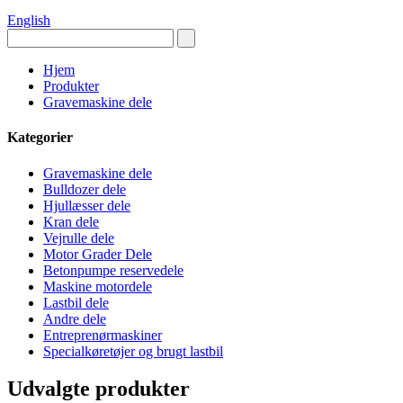
English
Hjem
Produkter
Gravemaskine dele
Kategorier
Gravemaskine dele
Bulldozer dele
Hjullæsser dele
Kran dele
Vejrulle dele
Motor Grader Dele
Betonpumpe reservedele
Maskine motordele
Lastbil dele
Andre dele
Entreprenørmaskiner
Specialkøretøjer og brugt lastbil
Udvalgte produkter