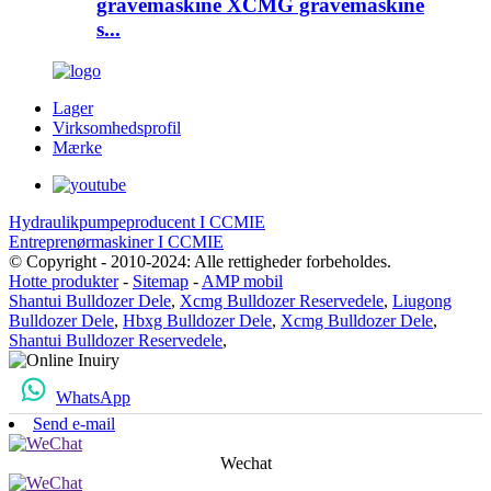
gravemaskine XCMG gravemaskine
s...
Lager
Virksomhedsprofil
Mærke
Hydraulikpumpeproducent I CCMIE
Entreprenørmaskiner I CCMIE
© Copyright - 2010-2024: Alle rettigheder forbeholdes.
Hotte produkter
-
Sitemap
-
AMP mobil
Shantui Bulldozer Dele
,
Xcmg Bulldozer Reservedele
,
Liugong
Bulldozer Dele
,
Hbxg Bulldozer Dele
,
Xcmg Bulldozer Dele
,
Shantui Bulldozer Reservedele
,
WhatsApp
Send e-mail
Wechat