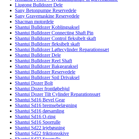
Liugong Bulldozer Dele
Sany Betonpumpe Reservedele
Sany Gravemaskine Reservedele
Shacman motordele
Shantui Bulldozer Koblingsaksel
Shantui Bulldozer Connecting Shaft Pin
Shantui Bulldozer Control fleksibelt skaft
Shantui Bulldozer fleksibelt skaft
Shantui Bulldozer Løftecylinder Reparationssæt
Shantui Bulldozer Dele
Shantui Bulldozer Reel Shaft
Shantui Bulldozer Bakgearaksel
Shantui Bulldozer Reservedele
Shantui Bulldozer Spil Drivaksel
Shantui Dozer Bolt
Shantui Dozer frontløbehjul
Shantui Dozer Tilt Cylinder Reparationssæt
Shantui Sd16 Bevel Gear
Shantui Sd16 bremsebelægning
Shantui Sd16 dørsamling
Shantui Sd16 O-ring
Shantui Sd16 Sporrulle
Shantui Sd22 lejebøsning
Shantui Sd22 friktionsskive
Shantui Sd32 Sporrulle