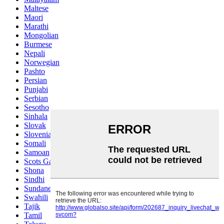
Maltese
Maori
Marathi
Mongolian
Burmese
Nepali
Norwegian
Pashto
Persian
Punjabi
Serbian
Sesotho
Sinhala
Slovak
Slovenian
Somali
Samoan
Scots Gaelic
Shona
Sindhi
Sundanese
Swahili
Tajik
Tamil