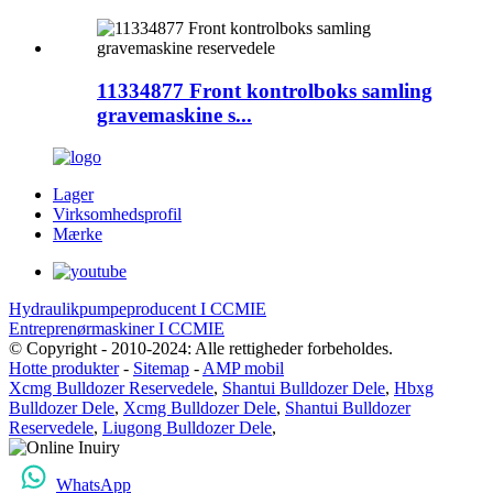
11334877 Front kontrolboks samling
gravemaskine s...
Lager
Virksomhedsprofil
Mærke
Hydraulikpumpeproducent I CCMIE
Entreprenørmaskiner I CCMIE
© Copyright - 2010-2024: Alle rettigheder forbeholdes.
Hotte produkter
-
Sitemap
-
AMP mobil
Xcmg Bulldozer Reservedele
,
Shantui Bulldozer Dele
,
Hbxg
Bulldozer Dele
,
Xcmg Bulldozer Dele
,
Shantui Bulldozer
Reservedele
,
Liugong Bulldozer Dele
,
WhatsApp