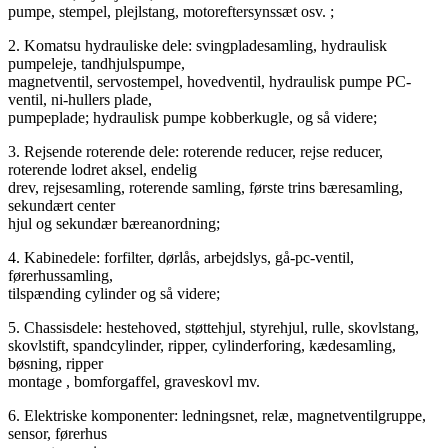
pumpe, stempel, plejlstang, motoreftersynssæt osv. ;
2. Komatsu hydrauliske dele: svingpladesamling, hydraulisk
pumpeleje, tandhjulspumpe,
magnetventil, servostempel, hovedventil, hydraulisk pumpe PC-
ventil, ni-hullers plade,
pumpeplade; hydraulisk pumpe kobberkugle, og så videre;
3. Rejsende roterende dele: roterende reducer, rejse reducer,
roterende lodret aksel, endelig
drev, rejsesamling, roterende samling, første trins bæresamling,
sekundært center
hjul og sekundær bæreanordning;
4. Kabinedele: forfilter, dørlås, arbejdslys, gå-pc-ventil,
førerhussamling,
tilspænding cylinder og så videre;
5. Chassisdele: hestehoved, støttehjul, styrehjul, rulle, skovlstang,
skovlstift, spandcylinder, ripper, cylinderforing, kædesamling,
bøsning, ripper
montage , bomforgaffel, graveskovl mv.
6. Elektriske komponenter: ledningsnet, relæ, magnetventilgruppe,
sensor, førerhus