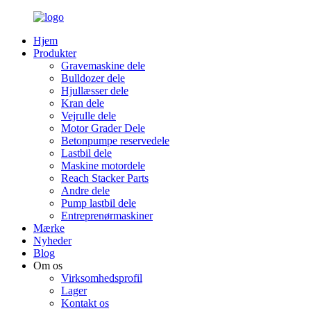
Hjem
Produkter
Gravemaskine dele
Bulldozer dele
Hjullæsser dele
Kran dele
Vejrulle dele
Motor Grader Dele
Betonpumpe reservedele
Lastbil dele
Maskine motordele
Reach Stacker Parts
Andre dele
Pump lastbil dele
Entreprenørmaskiner
Mærke
Nyheder
Blog
Om os
Virksomhedsprofil
Lager
Kontakt os