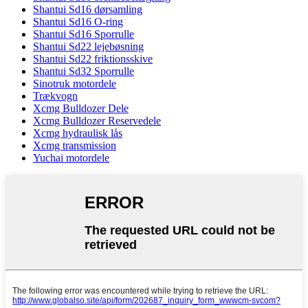
Shantui Sd16 dørsamling
Shantui Sd16 O-ring
Shantui Sd16 Sporrulle
Shantui Sd22 lejebøsning
Shantui Sd22 friktionsskive
Shantui Sd32 Sporrulle
Sinotruk motordele
Trækvogn
Xcmg Bulldozer Dele
Xcmg Bulldozer Reservedele
Xcmg hydraulisk lås
Xcmg transmission
Yuchai motordele