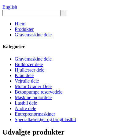
English
Hjem
Produkter
Gravemaskine dele
Kategorier
Gravemaskine dele
Bulldozer dele
Hjullæsser dele
Kran dele
Vejrulle dele
Motor Grader Dele
Betonpumpe reservedele
Maskine motordele
Lastbil dele
Andre dele
Entreprenørmaskiner
Specialkøretøjer og brugt lastbil
Udvalgte produkter