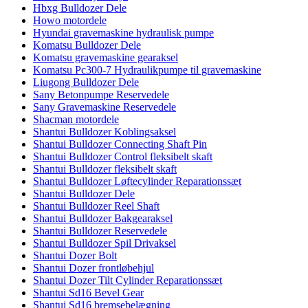
Hbxg Bulldozer Dele
Howo motordele
Hyundai gravemaskine hydraulisk pumpe
Komatsu Bulldozer Dele
Komatsu gravemaskine gearaksel
Komatsu Pc300-7 Hydraulikpumpe til gravemaskine
Liugong Bulldozer Dele
Sany Betonpumpe Reservedele
Sany Gravemaskine Reservedele
Shacman motordele
Shantui Bulldozer Koblingsaksel
Shantui Bulldozer Connecting Shaft Pin
Shantui Bulldozer Control fleksibelt skaft
Shantui Bulldozer fleksibelt skaft
Shantui Bulldozer Løftecylinder Reparationssæt
Shantui Bulldozer Dele
Shantui Bulldozer Reel Shaft
Shantui Bulldozer Bakgearaksel
Shantui Bulldozer Reservedele
Shantui Bulldozer Spil Drivaksel
Shantui Dozer Bolt
Shantui Dozer frontløbehjul
Shantui Dozer Tilt Cylinder Reparationssæt
Shantui Sd16 Bevel Gear
Shantui Sd16 bremsebelægning